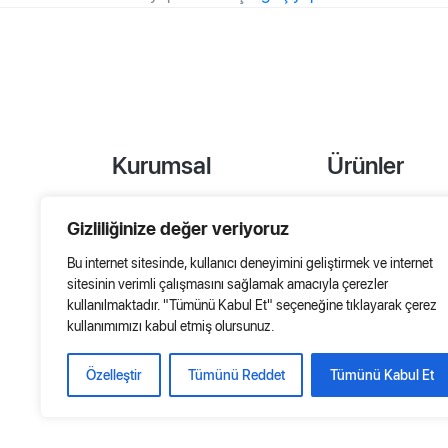
Kurumsal
Ürünler
Referanslar
Project Designer
Gizliliğinize değer veriyoruz
Hakkımızda
AHU Selection
Bu internet sitesinde, kullanıcı deneyimini geliştirmek ve internet
sitesinin verimli çalışmasını sağlamak amacıyla çerezler
Özel Çözümler
kullanılmaktadır. "Tümünü Kabul Et" seçeneğine tıklayarak çerez
kullanımımızı kabul etmiş olursunuz.
Özelleştir
Tümünü Reddet
Tümünü Kabul Et